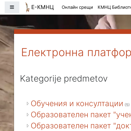
Preskoči na glavno vsebino
Е-КМНЦ
Stransko polje
Онлайн срещи
КМНЦ Библиот
Електронна платфо
Kategorije predmetov
Обучения и консултации
(5)
Образователен пакет "уче
Образователен пакет "док