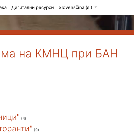
ека
Дигитални ресурси
Slovenščina ‎(sl)‎
рма на КМНЦ при БАН
ници"
(6)
торанти"
(9)