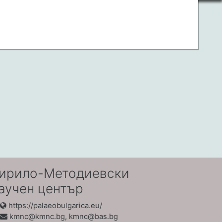
ирило-Методиевски
аучен център
https://palaeobulgarica.eu/
kmnc@kmnc.bg, kmnc@bas.bg