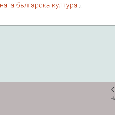
ната българска култура
(1)
К
н