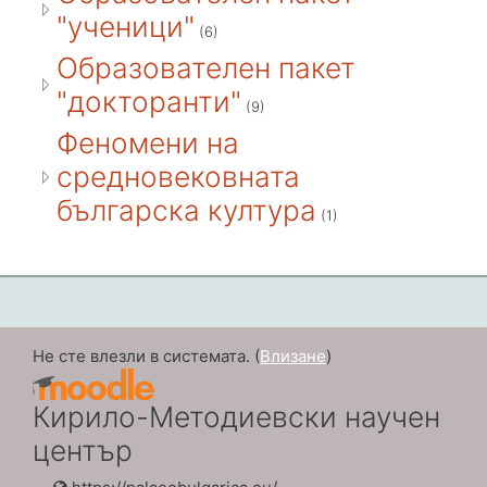
"ученици"
(6)
Образователен пакет
"докторанти"
(9)
Феномени на
средновековната
българска култура
(1)
Не сте влезли в системата. (
Влизане
)
Кирило-Методиевски научен
център