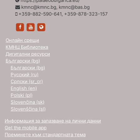
https://palaeobulgarica.eu/
kmnc@kmnc.bg, kmnc@bas.bg
+359-882-590-641, +359-878-323-157
https://www.facebook.com/KiriloMetodievskiNauce
https://www.youtube.com/channel/UCZWJ5q
https://palaeobulgarica.eu/
Онлайн срещи
КМНЦ Библиотека
Дигитални ресурси
Български ‎(bg)‎
Български ‎(bg)‎
Русский ‎(ru)‎
Српски ‎(sr_cr)‎
English ‎(en)‎
Polski ‎(pl)‎
Slovenčina ‎(sk)‎
Slovenščina ‎(sl)‎
Информация за запазване на лични данни
Get the mobile app
Преминете към стандартната тема