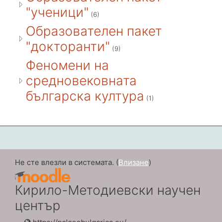
"ученици"
(6)
Образователен пакет
"докторанти"
(9)
Феномени на
средновековната
българска култура
(1)
Не сте влезли в системата. (
Влизане
)
Кирило-Методиевски научен
център