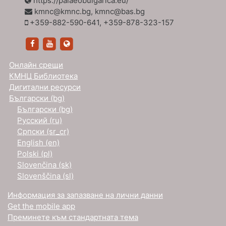
https://palaeobulgarica.eu/
kmnc@kmnc.bg, kmnc@bas.bg
+359-882-590-641, +359-878-323-157
https://www.facebook.com/KiriloMetodievskiNauce
https://www.youtube.com/channel/UCZWJ5q
https://palaeobulgarica.eu/
Онлайн срещи
КМНЦ Библиотека
Дигитални ресурси
Български ‎(bg)‎
Български ‎(bg)‎
Русский ‎(ru)‎
Српски ‎(sr_cr)‎
English ‎(en)‎
Polski ‎(pl)‎
Slovenčina ‎(sk)‎
Slovenščina ‎(sl)‎
Информация за запазване на лични данни
Get the mobile app
Преминете към стандартната тема