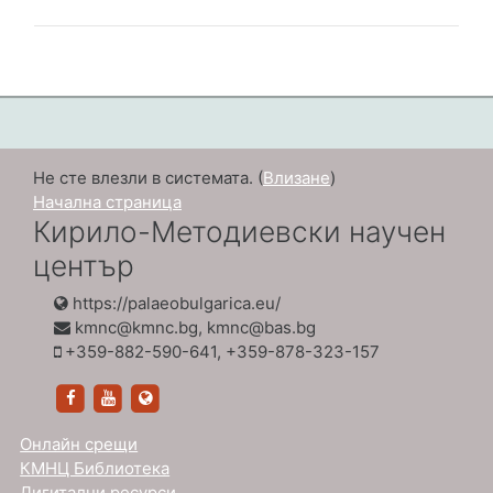
Не сте влезли в системата. (
Влизане
)
Начална страница
Кирило-Методиевски научен
център
https://palaeobulgarica.eu/
kmnc@kmnc.bg, kmnc@bas.bg
+359-882-590-641, +359-878-323-157
https://www.facebook.com/KiriloMetodievskiNauce
https://www.youtube.com/channel/UCZWJ5q
https://palaeobulgarica.eu/
Онлайн срещи
КМНЦ Библиотека
Дигитални ресурси